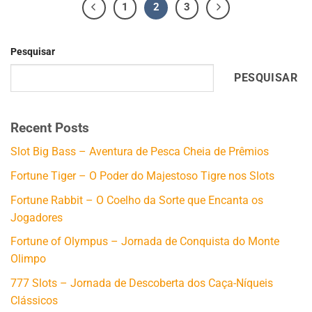
1
2
3
Pesquisar
PESQUISAR
Recent Posts
Slot Big Bass – Aventura de Pesca Cheia de Prêmios
Fortune Tiger – O Poder do Majestoso Tigre nos Slots
Fortune Rabbit – O Coelho da Sorte que Encanta os
Jogadores
Fortune of Olympus – Jornada de Conquista do Monte
Olimpo
777 Slots – Jornada de Descoberta dos Caça-Níqueis
Clássicos