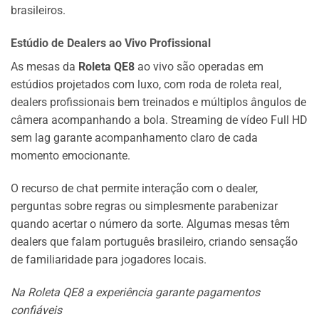
brasileiros.
Estúdio de Dealers ao Vivo Profissional
As mesas da
Roleta QE8
ao vivo são operadas em
estúdios projetados com luxo, com roda de roleta real,
dealers profissionais bem treinados e múltiplos ângulos de
câmera acompanhando a bola. Streaming de vídeo Full HD
sem lag garante acompanhamento claro de cada
momento emocionante.
O recurso de chat permite interação com o dealer,
perguntas sobre regras ou simplesmente parabenizar
quando acertar o número da sorte. Algumas mesas têm
dealers que falam português brasileiro, criando sensação
de familiaridade para jogadores locais.
Na Roleta QE8 a experiência garante pagamentos
confiáveis