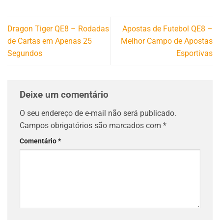
Dragon Tiger QE8 – Rodadas
Apostas de Futebol QE8 –
de Cartas em Apenas 25
Melhor Campo de Apostas
Segundos
Esportivas
Deixe um comentário
O seu endereço de e-mail não será publicado.
Campos obrigatórios são marcados com
*
Comentário
*