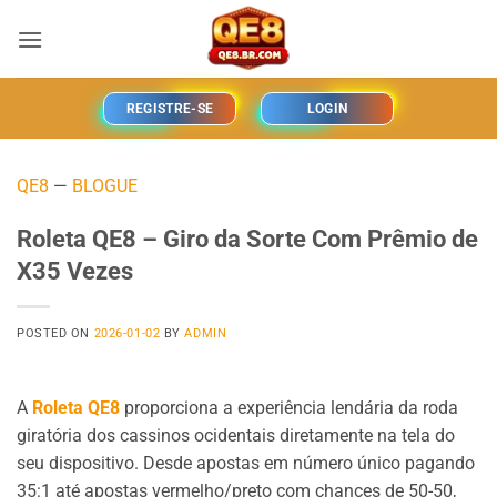
Skip
to
content
REGISTRE-SE
LOGIN
QE8
—
BLOGUE
Roleta QE8 – Giro da Sorte Com Prêmio de
X35 Vezes
POSTED ON
2026-01-02
BY
ADMIN
A
Roleta QE8
proporciona a experiência lendária da roda
giratória dos cassinos ocidentais diretamente na tela do
seu dispositivo. Desde apostas em número único pagando
35:1 até apostas vermelho/preto com chances de 50-50,