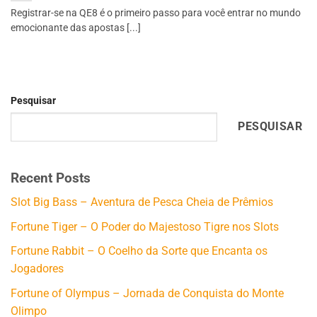
Registrar-se na QE8 é o primeiro passo para você entrar no mundo
emocionante das apostas [...]
Pesquisar
PESQUISAR
Recent Posts
Slot Big Bass – Aventura de Pesca Cheia de Prêmios
Fortune Tiger – O Poder do Majestoso Tigre nos Slots
Fortune Rabbit – O Coelho da Sorte que Encanta os
Jogadores
Fortune of Olympus – Jornada de Conquista do Monte
Olimpo