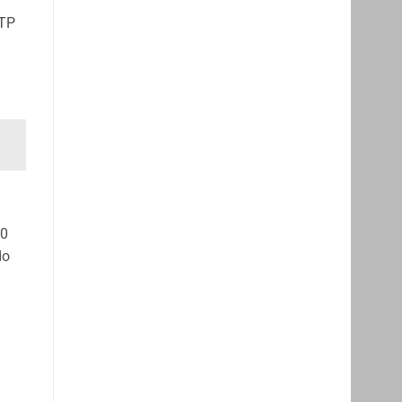
OTP
30
do