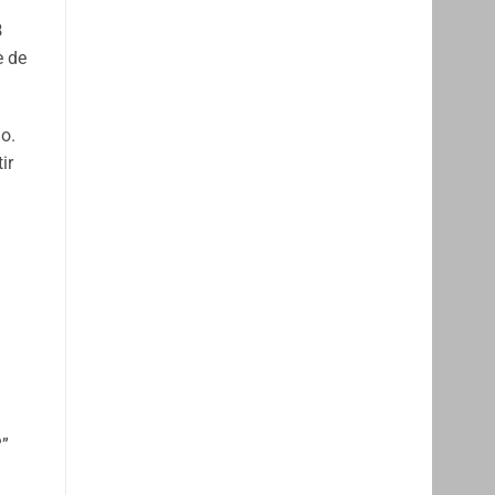
8
e de
o.
ir
?”