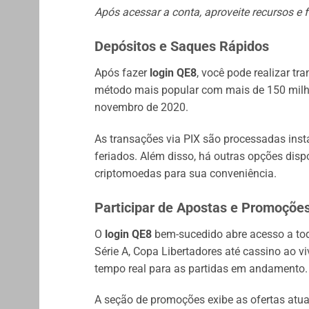
Após acessar a conta, aproveite recursos e 
Depósitos e Saques Rápidos
Após fazer
login QE8
, você pode realizar t
método mais popular com mais de 150 milhõ
novembro de 2020.
As transações via PIX são processadas inst
feriados. Além disso, há outras opções disp
criptomoedas para sua conveniência.
Participar de Apostas e Promoçõe
O
login QE8
bem-sucedido abre acesso a toda
Série A, Copa Libertadores até cassino ao v
tempo real para as partidas em andamento.
A seção de promoções exibe as ofertas atua