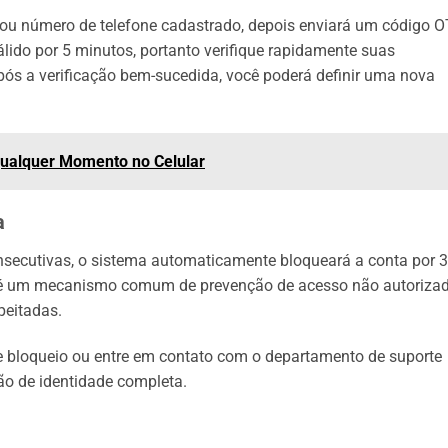
il ou número de telefone cadastrado, depois enviará um código 
álido por 5 minutos, portanto verifique rapidamente suas
ós a verificação bem-sucedida, você poderá definir uma nova
Qualquer Momento no Celular
a
consecutivas, o sistema automaticamente bloqueará a conta por 
e é um mecanismo comum de prevenção de acesso não autoriza
peitadas.
e bloqueio ou entre em contato com o departamento de suporte
ão de identidade completa.