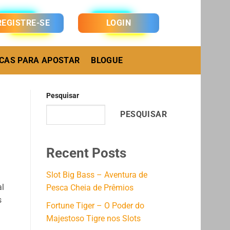
REGISTRE-SE
LOGIN
ICAS PARA APOSTAR
BLOGUE
Pesquisar
PESQUISAR
Recent Posts
Slot Big Bass – Aventura de
al
Pesca Cheia de Prêmios
s
Fortune Tiger – O Poder do
Majestoso Tigre nos Slots