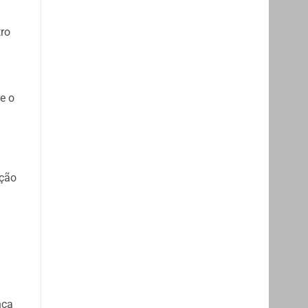
tro
e o
eção
nça