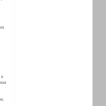
sos
 a
 sua
s,